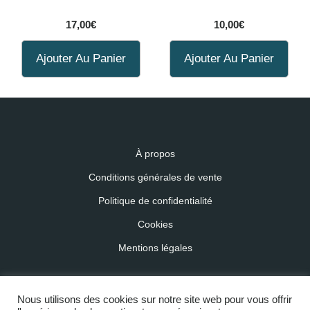
17,00
€
10,00
€
Ajouter Au Panier
Ajouter Au Panier
À propos
Conditions générales de vente
Politique de confidentialité
Cookies
Mentions légales
Nous utilisons des cookies sur notre site web pour vous offrir
Copyright © 2020 - 2026 - L'Atelier d'Isa -