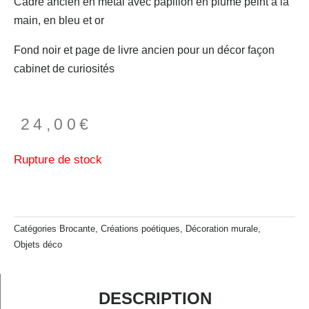
Cadre ancien en métal avec papillon en plume peint à la
main, en bleu et or
Fond noir et page de livre ancien pour un décor façon
cabinet de curiosités
24,00
€
Rupture de stock
Catégories
Brocante
,
Créations poétiques
,
Décoration murale
,
Objets déco
DESCRIPTION